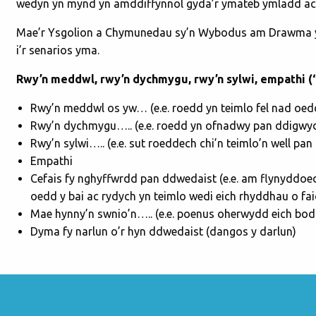
wedyn yn mynd yn amddiffynnol gyda’r ymateb ymladd ac y
Mae’r Ysgolion a Chymunedau sy’n Wybodus am Drawma y
i’r senarios yma.
Rwy’n meddwl, rwy’n dychmygu, rwy’n sylwi, empathi (‘W
Rwy’n meddwl os yw… (e.e. roedd yn teimlo fel nad oedd
Rwy’n dychmygu….. (e.e. roedd yn ofnadwy pan ddigw
Rwy’n sylwi….. (e.e. sut roeddech chi’n teimlo’n well p
Empathi
Cefais fy nghyffwrdd pan ddwedaist (e.e. am flynyddoe
oedd y bai ac rydych yn teimlo wedi eich rhyddhau o fa
Mae hynny’n swnio’n….. (e.e. poenus oherwydd eich bod 
Dyma fy narlun o’r hyn ddwedaist (dangos y darlun)