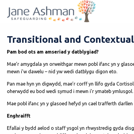
Transitional and Contextual
Pam bod ots am amseriad y datblygiad?
Mae’r amygdala yn orweithgar mewn pobl ifanc yn y glasoe
mewn i’w dawelu – nid yw wedi datblygu digon eto.
Pan mae hyn yn digwydd, mae’r corff yn llifo gyda Cortisol
oherwydd eu bod wedi symud i mewn i’r ymateb ymlusgol. M
Mae pobl ifanc yn y glasoed hefyd yn cael trafferth darll
Enghraifft
Efallai y bydd aelod o staff ysgol yn rhwystredig gyda disgy