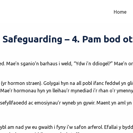
Home
 Safeguarding – 4. Pam bod o
d. Mae’n sganio’n barhaus i weld, “Ydw i’n ddiogel?” Mae’n 
 (yr hormon straen). Golygai hyn na all pobl ifanc feddwl yn g
ae’r hormonau hyn yn lleihau’r mynediad i’r rhan o’r ymennyd
en sefyllfaoedd ac emosiynau’r wyneb yn gywir. Maent yn aml y
bl am nad yw eu gwaith i fyny i’w safon arferol. Efallai y bydd 