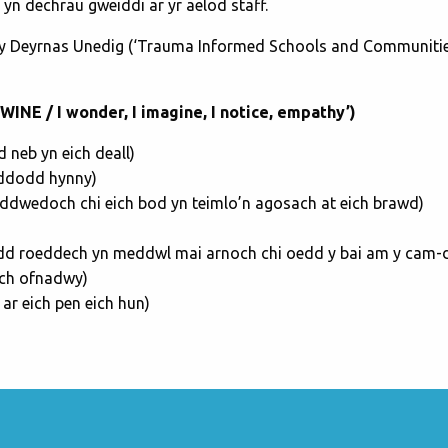
n dechrau gweiddi ar yr aelod staff.
 Deyrnas Unedig (‘Trauma Informed Schools and Communiti
INE / I wonder, I imagine, I notice, empathy’)
 neb yn eich deall)
yddodd hynny)
an ddwedoch chi eich bod yn teimlo’n agosach at eich brawd)
dd roeddech yn meddwl mai arnoch chi oedd y bai am y cam-d
ich ofnadwy)
ar eich pen eich hun)