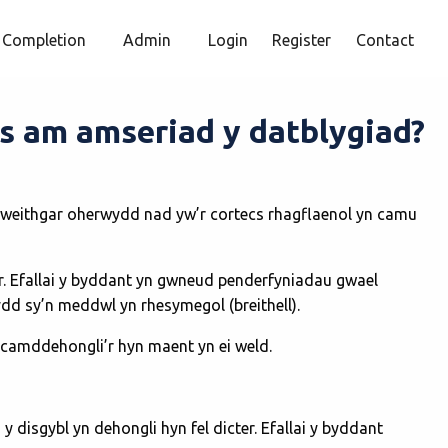
Completion
Admin
Login
Register
Contact
ts am amseriad y datblygiad?
orweithgar oherwydd nad yw’r cortecs rhagflaenol yn camu
lir. Efallai y byddant yn gwneud penderfyniadau gwael
d sy’n meddwl yn rhesymegol (breithell).
n camddehongli’r hyn maent yn ei weld.
y disgybl yn dehongli hyn fel dicter. Efallai y byddant