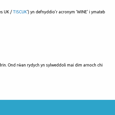
es UK /
TISCUK
’) yn defnyddio’r acronym ‘WINE’ i ymateb
rin. Ond rŵan rydych yn sylweddoli mai dim arnoch chi