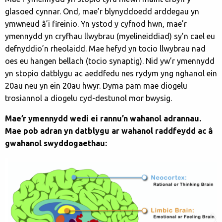
glasoed cynnar. Ond, mae’r blynyddoedd arddegau yn
ymwneud â’i fireinio. Yn ystod y cyfnod hwn, mae’r
ymennydd yn cryfhau llwybrau (myelineiddiad) sy’n cael eu
defnyddio’n rheolaidd. Mae hefyd yn tocio llwybrau nad
oes eu hangen bellach (tocio synaptig). Nid yw’r ymennydd
yn stopio datblygu ac aeddfedu nes rydym yng nghanol ein
20au neu yn ein 20au hwyr. Dyma pam mae diogelu
trosiannol a diogelu cyd-destunol mor bwysig.
Mae’r ymennydd wedi ei rannu’n wahanol adrannau.
Mae pob adran yn datblygu ar wahanol raddfeydd ac
â
gwahanol swyddogaethau
: