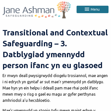
Menu
Transitional and Contextual
Safeguarding – 3.
Datblygiad ymennydd
person ifanc yn eu glasoed
Er mwyn deall pwysigrwydd diogelu trosiannol, mae angen
i ni edrych yn gyntaf ar sut mae’r ymennydd yn datblygu.
Mae hyn yn ein helpu i ddeall pam mae rhai pobl ifanc
mewn mwy o risg o gael eu magu ar gyfer perthynas
amhriodol a’u hecsbloetio.
Mae’r ymennydd yn stopio tyfu mewn maint erbyn y