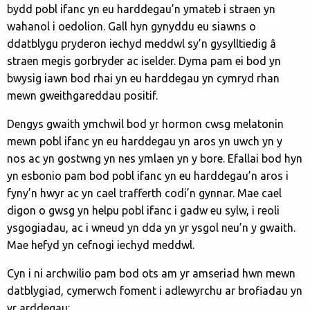
bydd pobl ifanc yn eu harddegau’n ymateb i straen yn
wahanol i oedolion. Gall hyn gynyddu eu siawns o
ddatblygu pryderon iechyd meddwl sy’n gysylltiedig â
straen megis gorbryder ac iselder. Dyma pam ei bod yn
bwysig iawn bod rhai yn eu harddegau yn cymryd rhan
mewn gweithgareddau positif.
Dengys gwaith ymchwil bod yr hormon cwsg melatonin
mewn pobl ifanc yn eu harddegau yn aros yn uwch yn y
nos ac yn gostwng yn nes ymlaen yn y bore. Efallai bod hyn
yn esbonio pam bod pobl ifanc yn eu harddegau’n aros i
fyny’n hwyr ac yn cael trafferth codi’n gynnar. Mae cael
digon o gwsg yn helpu pobl ifanc i gadw eu sylw, i reoli
ysgogiadau, ac i wneud yn dda yn yr ysgol neu’n y gwaith.
Mae hefyd yn cefnogi iechyd meddwl.
Cyn i ni archwilio pam bod ots am yr amseriad hwn mewn
datblygiad, cymerwch foment i adlewyrchu ar brofiadau yn
yr arddegau: