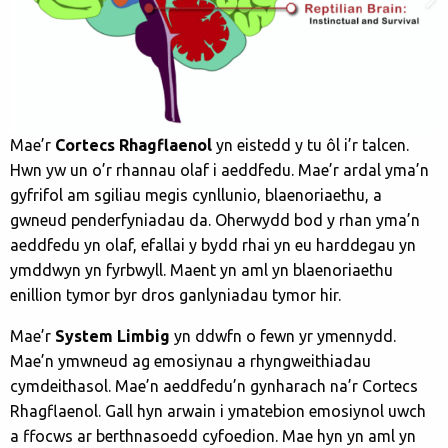
Mae’r
Cortecs Rhagflaenol
yn
eistedd y tu ôl i’r talcen.
Hwn yw un o’r rhannau olaf i aeddfedu. Mae’r ardal yma’n
gyfrifol am sgiliau megis cynllunio, blaenoriaethu, a
gwneud penderfyniadau da. Oherwydd bod y rhan yma’n
aeddfedu yn olaf, efallai y bydd rhai yn eu harddegau yn
ymddwyn yn fyrbwyll. Maent yn aml yn blaenoriaethu
enillion tymor byr dros ganlyniadau tymor hir.
Mae’r
System Limbig
yn ddwfn o fewn yr ymennydd.
Mae’n ymwneud ag emosiynau a rhyngweithiadau
cymdeithasol. Mae’n aeddfedu’n gynharach na’r Cortecs
Rhagflaenol. Gall hyn arwain i ymatebion emosiynol uwch
a ffocws ar berthnasoedd cyfoedion. Mae hyn yn aml yn