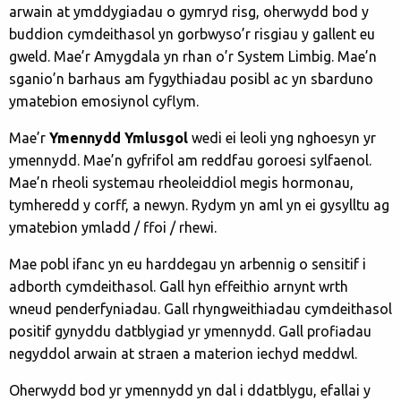
arwain at ymddygiadau o gymryd risg, oherwydd bod y
buddion cymdeithasol yn gorbwyso’r risgiau y gallent eu
gweld. Mae’r Amygdala yn rhan o’r System Limbig. Mae’n
sganio’n barhaus am fygythiadau posibl ac yn sbarduno
ymatebion emosiynol cyflym.
Mae’r
Ymennydd Ymlusgol
wedi ei leoli yng nghoesyn yr
ymennydd. Mae’n gyfrifol am reddfau goroesi sylfaenol.
Mae’n rheoli systemau rheoleiddiol megis hormonau,
tymheredd y corff, a newyn. Rydym yn aml yn ei gysylltu ag
ymatebion ymladd / ffoi / rhewi.
Mae pobl ifanc yn eu harddegau yn arbennig o sensitif i
adborth cymdeithasol. Gall hyn effeithio arnynt wrth
wneud penderfyniadau. Gall rhyngweithiadau cymdeithasol
positif gynyddu datblygiad yr ymennydd. Gall profiadau
negyddol arwain at straen a materion iechyd meddwl.
Oherwydd bod yr ymennydd yn dal i ddatblygu, efallai y