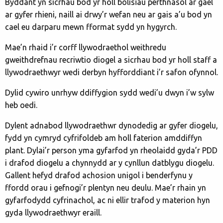
Byddant yn sicrhau bod yr holl bolisïau perthnasol ar gael
ar gyfer rhieni, naill ai drwy’r wefan neu ar gais a’u bod yn
cael eu darparu mewn fformat sydd yn hygyrch.
Mae’n rhaid i’r corff llywodraethol weithredu
gweithdrefnau recriwtio diogel a sicrhau bod yr holl staff a
llywodraethwyr wedi derbyn hyfforddiant i’r safon ofynnol.
Dylid cywiro unrhyw ddiffygion sydd wedi’u dwyn i’w sylw
heb oedi.
Dylent adnabod llywodraethwr dynodedig ar gyfer diogelu,
fydd yn cymryd cyfrifoldeb am holl faterion amddiffyn
plant. Dylai’r person yma gyfarfod yn rheolaidd gyda’r PDD
i drafod diogelu a chynnydd ar y cynllun datblygu diogelu.
Gallent hefyd drafod achosion unigol i benderfynu y
ffordd orau i gefnogi’r plentyn neu deulu. Mae’r rhain yn
gyfarfodydd cyfrinachol, ac ni ellir trafod y materion hyn
gyda llywodraethwyr eraill.