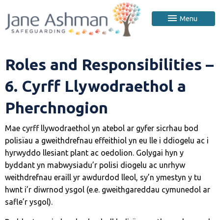
Menu
Roles and Responsibilities –
6. Cyrff Llywodraethol a
Pherchnogion
Mae cyrff llywodraethol yn atebol ar gyfer sicrhau bod
polisïau a gweithdrefnau effeithiol yn eu lle i ddiogelu ac i
hyrwyddo llesiant plant ac oedolion. Golygai hyn y
byddant yn mabwysiadu’r polisi diogelu ac unrhyw
weithdrefnau eraill yr awdurdod lleol, sy’n ymestyn y tu
hwnt i’r diwrnod ysgol (e.e. gweithgareddau cymunedol ar
safle’r ysgol).