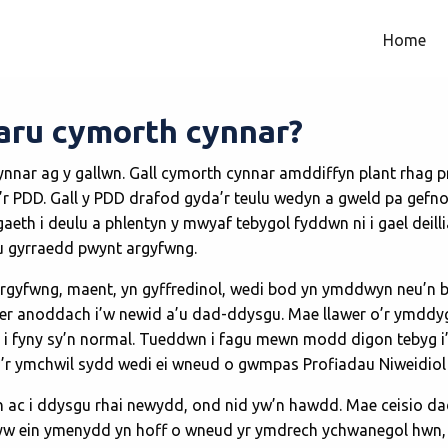
Home
paru cymorth cynnar?
ynnar ag y gallwn. Gall cymorth cynnar amddiffyn plant rhag 
PDD. Gall y PDD drafod gyda’r teulu wedyn a gweld pa gefnoga
th i deulu a phlentyn y mwyaf tebygol fyddwn ni i gael deilli
lu gyrraedd pwynt argyfwng.
rgyfwng, maent, yn gyffredinol, wedi bod yn ymddwyn neu’n 
wer anoddach i’w newid a’u dad-ddysgu. Mae llawer o’r ymdd
u i fyny sy’n normal. Tueddwn i fagu mewn modd digon tebyg 
gyda’r ymchwil sydd wedi ei wneud o gwmpas Profiadau Niweidio
n ac i ddysgu rhai newydd, ond nid yw’n hawdd. Mae ceisio da
d yw ein ymenydd yn hoff o wneud yr ymdrech ychwanegol hwn, a