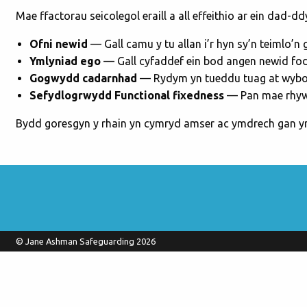
Mae ffactorau seicolegol eraill a all effeithio ar ein dad-dd
Ofni newid
— Gall camu y tu allan i’r hyn sy’n teimlo’
Ymlyniad ego
— Gall cyfaddef ein bod angen newid fod
Gogwydd cadarnhad
— Rydym yn tueddu tuag at wyboda
Sefydlogrwydd Functional fixedness
— Pan mae rhywbet
Bydd goresgyn y rhain yn cymryd amser ac ymdrech gan yr u
© Jane Ashman Safeguarding 2026