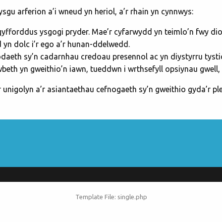
ysgu arferion a’i wneud yn heriol, a’r rhain yn cynnwys:
n gyfforddus ysgogi pryder. Mae’r cyfarwydd yn teimlo’n fwy d
 yn dolc i’r ego a’r hunan-ddelwedd.
eth sy’n cadarnhau credoau presennol ac yn diystyrru tystio
h yn gweithio’n iawn, tueddwn i wrthsefyll opsiynau gwell, “If 
nigolyn a’r asiantaethau cefnogaeth sy’n gweithio gyda’r ple
Template File: single.php