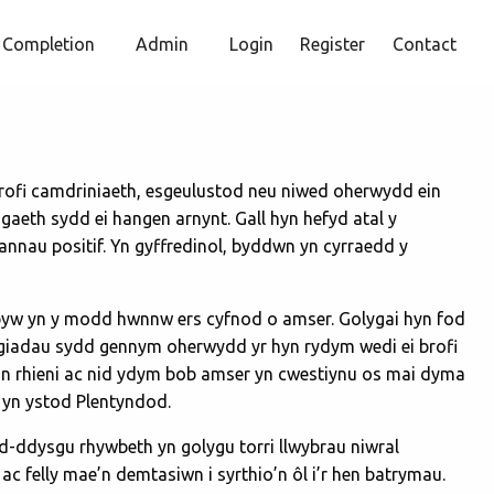
Completion
Admin
Login
Register
Contact
profi camdriniaeth, esgeulustod neu niwed oherwydd ein
eth sydd ei hangen arnynt. Gall hyn hefyd atal y
annau positif. Yn gyffredinol, byddwn yn cyrraedd y
byw yn y modd hwnnw ers cyfnod o amser. Golygai hyn fod
ygiadau sydd gennym oherwydd yr hyn rydym wedi ei brofi
i’n rhieni ac nid ydym bob amser yn cwestiynu os mai dyma
l yn ystod Plentyndod.
d-ddysgu rhywbeth yn golygu torri llwybrau niwral
c felly mae’n demtasiwn i syrthio’n ôl i’r hen batrymau.