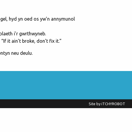
iogel, hyd yn oed os yw’n annymunol
laeth i’r gwrthwyneb.
it ain’t broke, don’t fix it.”
ntyn neu deulu.
Site by
iTCHYROBOT