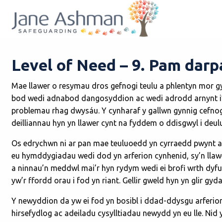
Level of Need – 9. Pam dar
Mae llawer o resymau dros gefnogi teulu a phlentyn mor g
bod wedi adnabod dangosyddion ac wedi adrodd arnynt i’r 
problemau rhag dwysáu. Y cynharaf y gallwn gynnig cefnogae
deilliannau hyn yn llawer cynt na fyddem o ddisgwyl i deu
Os edrychwn ni ar pan mae teuluoedd yn cyrraedd pwynt a
eu hymddygiadau wedi dod yn arferion cynhenid, sy’n lla
a ninnau’n meddwl mai’r hyn rydym wedi ei brofi wrth dyf
yw’r ffordd orau i fod yn riant. Gellir gweld hyn yn glir 
Y newyddion da yw ei fod yn bosibl i ddad-ddysgu arferio
hirsefydlog ac adeiladu cysylltiadau newydd yn eu lle. Ni